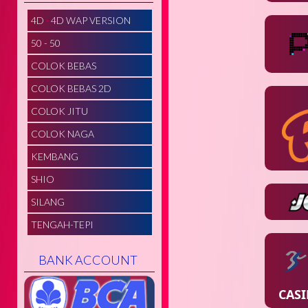
4D
4D WAP VERSION
-
50 - 50
COLOK BEBAS
COLOK BEBAS 2D
COLOK JITU
COLOK NAGA
KEMBANG
SHIO
SILANG
TENGAH-TEPI
BANK ACCOUNT
CAS