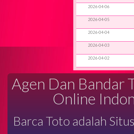
2026-04-06
2026-04-05
2026-04-04
2026-04-03
2026-04-02
Agen Dan Bandar Ta
Online Indon
Barca Toto adalah Situ